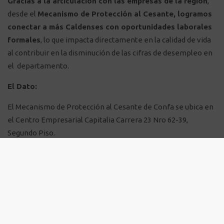
Gracias a la articulación con las empresas de la región
,
desde el
Mecanismo de Protección al Cesante, logramos
conectar a más Caldenses con oportunidades laborales
formales
, lo que impacta directamente en la calidad de vida
al contribuir en la disminución de las cifras de desempleo en
el departamento.
El Dato:
El Mecanismo de Protección al Cesante de Confa se ubica en
el Centro Empresarial Capitalia Carrera 23 Nro 62-39,
Segundo Piso.
Confa, contigo, con todo