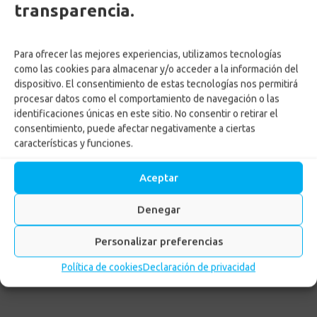
transparencia.
Para ofrecer las mejores experiencias, utilizamos tecnologías
como las cookies para almacenar y/o acceder a la información del
dispositivo. El consentimiento de estas tecnologías nos permitirá
procesar datos como el comportamiento de navegación o las
identificaciones únicas en este sitio. No consentir o retirar el
Jornada de Empleabilidad
consentimiento, puede afectar negativamente a ciertas
en la Agencia de Empleo
características y funciones.
de Confa
Aceptar
Inicio
-
MPC
-
Jornada de Empleabilidad en la Agencia de
Denegar
Empleo de Confa
Personalizar preferencias
Política de cookies
Declaración de privacidad