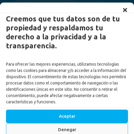
Creemos que tus datos son de tu
propiedad y respaldamos tu
derecho a la privacidad y a la
transparencia.
Para ofrecer las mejores experiencias, utilizamos tecnologías
como las cookies para almacenar y/o acceder a la información del
dispositivo. El consentimiento de estas tecnologías nos permitirá
procesar datos como el comportamiento de navegación o las
identificaciones únicas en este sitio. No consentir o retirar el
Éxito total en el Evento
consentimiento, puede afectar negativamente a ciertas
características y funciones.
Anual de Proveedores
Aceptar
Inicio
-
Noticias
-
Éxito total en el Evento Anual de
Proveedores
Denegar