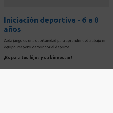
Iniciación deportiva - 6 a 8
años
Cada juego es una oportunidad para aprender del trabajo en
equipo, respeto y amor por el deporte.
¡Es para tus hijos y su bienestar!
Categoría A
Valor inscripción
35.000
$