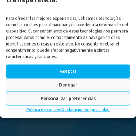
Para ofrecer las mejores experiencias, utilizamos tecnologías
como las cookies para almacenar y/o acceder a la información del
dispositivo. El consentimiento de estas tecnologías nos permitirá
procesar datos como el comportamiento de navegación o las
identificaciones únicas en este sitio. No consentir o retirar el
consentimiento, puede afectar negativamente a ciertas
características y funciones.
Aumenta la cuota
Aceptar
monetaria del subsidio
familiar de Confa para el
Denegar
2025
Personalizar preferencias
Inicio
-
Noticias
-
Aumenta la cuota monetaria del subsidio
Política de cookies
Declaración de privacidad
familiar de Confa para el 2025