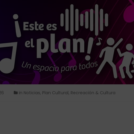
26
in
Noticias
,
Plan Cultural
,
Recreación & Cultura