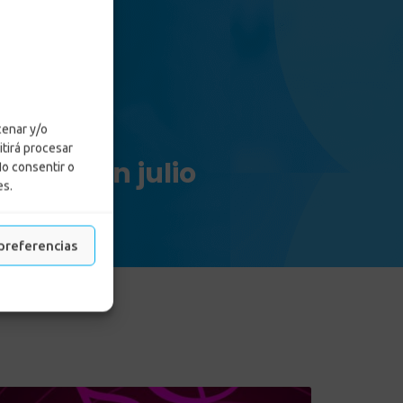
cenar y/o
itirá procesar
frutar en julio
No consentir o
es.
julio
preferencias