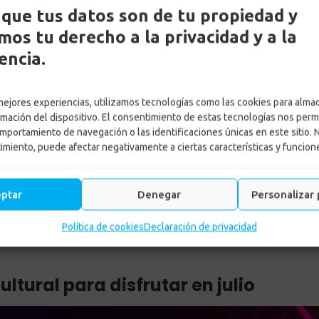
que tus datos son de tu propiedad y
os tu derecho a la privacidad y a la
encia.
 mejores experiencias, utilizamos tecnologías como las cookies para alma
rmación del dispositivo. El consentimiento de estas tecnologías nos perm
 la agenda cultural para dis
mportamiento de navegación o las identificaciones únicas en este sitio. 
timiento, puede afectar negativamente a ciertas características y funcion
o
-
Noticias
-
Confa presenta la agenda cultural para disfrutar en 
eptar
Denegar
Personalizar 
Política de cookies
Declaración de privacidad
tural para disfrutar en julio