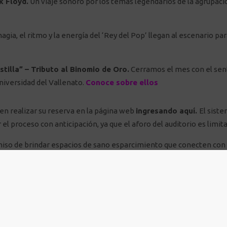
k Floyd.
Un viaje sonoro por los temas legendarios de la agrupaci
agia, el ritmo y la energía del ‘Rey del Pop’ llegan al escenario par
tilla” – Tributo al Binomio de Oro.
Cerramos el mes con el sent
niversidad del Vallenato.
Conoce sobre ellos
ben realizar su reserva en la página web
ingresando aquí
.
El siste
l proceso con anticipación, ya que el aforo del auditorio es limit
iso de brindar espacios de sano esparcimiento que conecten con 