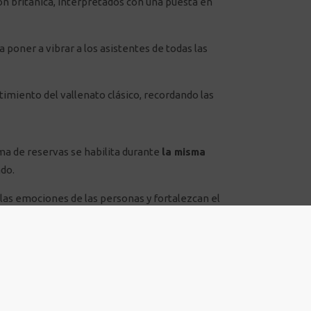
ón británica, interpretados con una puesta en
a poner a vibrar a los asistentes de todas las
imiento del vallenato clásico, recordando las
ma de reservas se habilita durante
la misma
ado.
las emociones de las personas y fortalezcan el