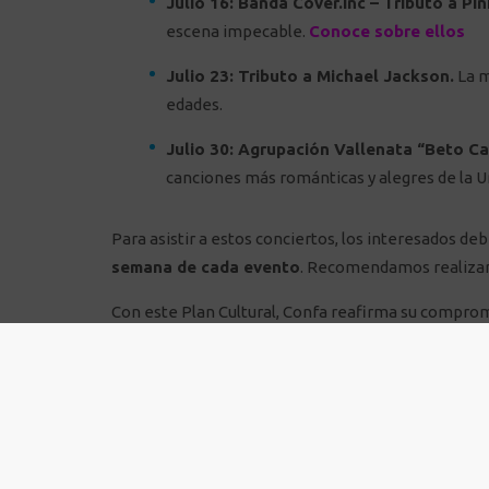
Julio 16: Banda Cover.Inc – Tributo a Pin
escena impecable.
Conoce sobre ellos
Julio 23: Tributo a Michael Jackson.
La m
edades.
Julio 30: Agrupación Vallenata “Beto Cas
canciones más románticas y alegres de la U
Para asistir a estos conciertos, los interesados de
semana de cada evento
. Recomendamos realizar e
Con este Plan Cultural, Confa reafirma su comprom
tejido social de nuestra región.
¡Vivamos juntos un julio lleno de buena música!
Confa, contigo, con todo.