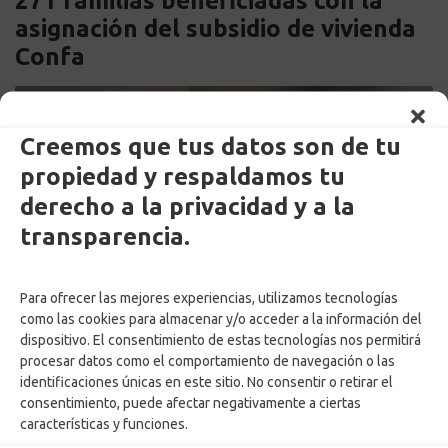
271 familias beneficiadas con la
asignación del subsidio de vivienda
Confa
Creemos que tus datos son de tu
propiedad y respaldamos tu
derecho a la privacidad y a la
transparencia.
Para ofrecer las mejores experiencias, utilizamos tecnologías
como las cookies para almacenar y/o acceder a la información del
dispositivo. El consentimiento de estas tecnologías nos permitirá
by
Martin Pineda
Posted on
14 julio, 2026
procesar datos como el comportamiento de navegación o las
in
Noticias
,
Subsidios
,
Vivienda
identificaciones únicas en este sitio. No consentir o retirar el
consentimiento, puede afectar negativamente a ciertas
características y funciones.