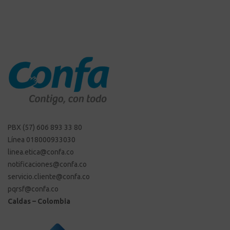
PBX (57) 606 893 33 80
Línea 018000933030
linea.etica@confa.co
notificaciones@confa.co
servicio.cliente@confa.co
pqrsf@confa.co
Caldas – Colombia