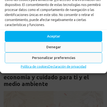
dispositivo. El consentimiento de estas tecnologías nos permitirá
procesar datos como el comportamiento de navegación o las
identificaciones únicas en este sitio. No consentir o retirar el
consentimiento, puede afectar negativamente a ciertas
by
Margarita Maria Maya Ortega
características y funciones.
Posted on
7 mayo, 2025
in
Corporativo
,
Inicio Personas
,
Noticias
Aceptar
Denegar
LEER MÁS
Personalizar preferencias
Política de cookies
Declaración de privacidad
Subsidio de menstruación,
economía y cuidado para ti y el
medio ambiente