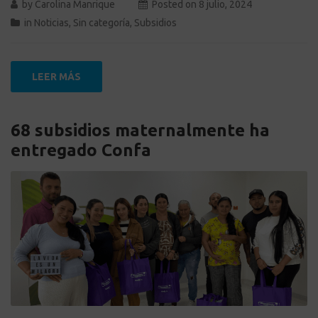
by
Carolina Manrique
Posted on
8 julio, 2024
in
Noticias
,
Sin categoría
,
Subsidios
LEER MÁS
68 subsidios maternalmente ha
entregado Confa