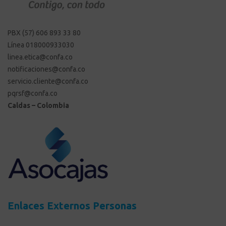
PBX (57) 606 893 33 80
Línea 018000933030
linea.etica@confa.co
notificaciones@confa.co
servicio.cliente@confa.co
pqrsf@confa.co
Caldas – Colombia
Enlaces Externos Personas