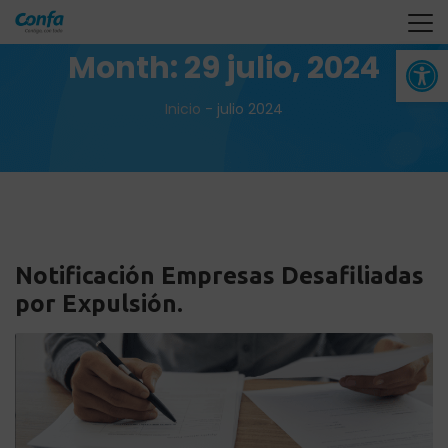
Abrir 
Month:
29 julio, 2024
Inicio
-
julio 2024
Notificación Empresas Desafiliadas
por Expulsión.