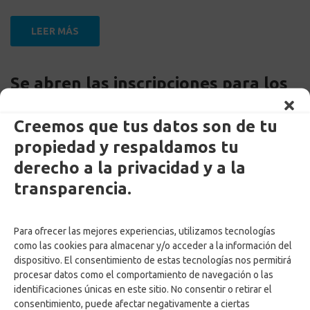
LEER MÁS
Se abren las inscripciones para los
Juegos Deportivos Empresariales
Chinchiná
Creemos que tus datos son de tu
propiedad y respaldamos tu
derecho a la privacidad y a la
by
Adriana Ospina
Posted on
15 julio, 2024
transparencia.
in
Noticias
,
Recreación & Cultura
Para ofrecer las mejores experiencias, utilizamos tecnologías
como las cookies para almacenar y/o acceder a la información del
LEER MÁS
dispositivo. El consentimiento de estas tecnologías nos permitirá
procesar datos como el comportamiento de navegación o las
identificaciones únicas en este sitio. No consentir o retirar el
Nuevas asignaciones en los
consentimiento, puede afectar negativamente a ciertas