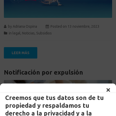
by
Adriana Ospina
Posted on
13 noviembre, 2023
in
legal
,
Noticias
,
Subsidios
LEER MÁS
Notificación por expulsión
Creemos que tus datos son de tu
propiedad y respaldamos tu
derecho a la privacidad y a la