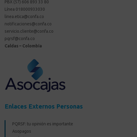
PBX (57) 606 893 33 80
Línea 018000933030
linea.etica@confa.co
notificaciones@confa.co
servicio.cliente@confa.co
pqrsf@confa.co
Caldas – Colombia
Enlaces Externos Personas
PQRSF: tu opinión es importante
Asopagos