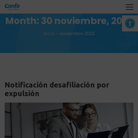
Abrir 
Month:
30 noviembre, 2023
Inicio
-
noviembre 2023
Notificación desafiliación por
expulsión