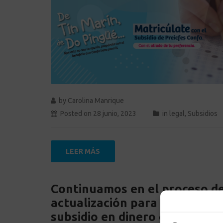
by
Carolina Manrique
Posted on
28 junio, 2023
in
legal
,
Subsidios
LEER MÁS
Continuamos en el proceso d
actualización para el pago de
subsidio en dinero cuota