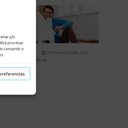
cenar y/o
itirá procesar
No consentir o
by
Adriana Ospina
Posted on
5 junio, 2023
es.
in
legal
,
Noticias
,
Vivienda
preferencias
LEER MÁS