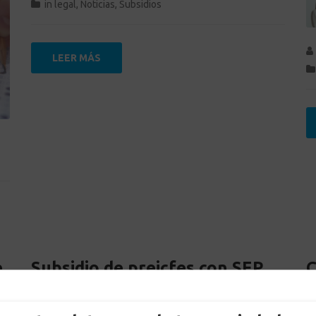
in
legal
,
Noticias
,
Subsidios
LEER MÁS
e
Subsidio de preicfes con SEP
C
l
para estudiantes de grado
a
décimo y ciclo Clei V
v