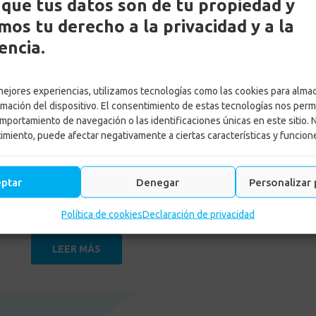
que tus datos son de tu propiedad y
os tu derecho a la privacidad y a la
encia.
 mejores experiencias, utilizamos tecnologías como las cookies para alma
rmación del dispositivo. El consentimiento de estas tecnologías nos perm
mportamiento de navegación o las identificaciones únicas en este sitio. 
timiento, puede afectar negativamente a ciertas características y funcion
by
Carolina Manrique
eptar
Denegar
Personalizar 
Posted on
5 junio, 2023
in
legal
,
Subsidios
Política de cookies
Declaración de privacidad
LEER MÁS