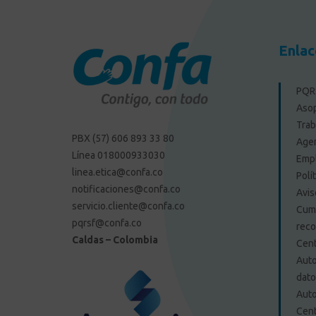
Enlac
PQRS
Aso
Trab
PBX (57) 606 893 33 80
Agen
Línea 018000933030
Emp
linea.etica@confa.co
Polí
notificaciones@confa.co
Avis
servicio.cliente@confa.co
Cump
pqrsf@confa.co
reco
Caldas – Colombia
Cent
Auto
dat
Auto
Cent