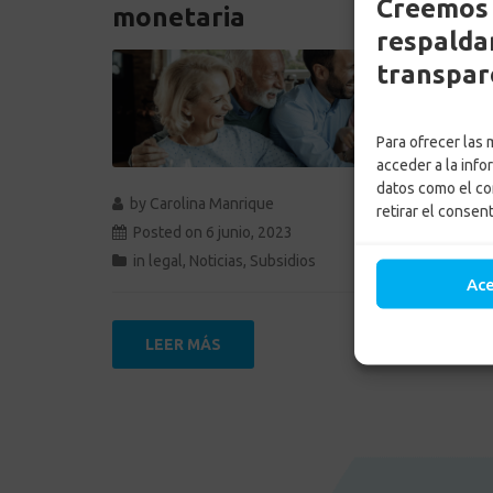
Creemos 
monetaria
respaldam
transpar
Para ofrecer las
acceder a la info
datos como el co
by
Carolina Manrique
retirar el consen
Posted on
6 junio, 2023
in
legal
,
Noticias
,
Subsidios
Ac
LEER MÁS