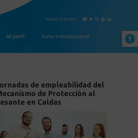
Nuestras Redes
Abrir 
Mi perfil
Zona transaccional
ornadas de empleabilidad del
ecanismo de Protección al
esante en Caldas