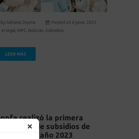
by
Adriana Ospina
Posted on
6 junio, 2023
in
legal
,
MPC
,
Noticias
,
Subsidios
LEER MÁS
onfa realizó la primera
signación de subsidios de
ivienda del año 2023