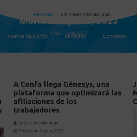
Personas
Empresas
Transaccional
Month:
28 junio, 2023
Inicio
-
junio 2023
Acerca de Confa
Servicios
Contacto
A Confa llega Génesys, una
J
plataforma que optimizará las
M
a
afiliaciones de los
C
y
trabajadores
by
Carolina Manrique
Posted on
9 junio, 2023