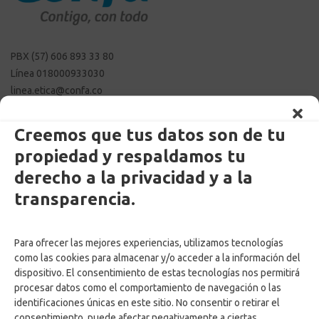
PBX (57) 606 893 33 80
Línea 018000933030
linea.etica@confa.co
notificaciones@confa.co
servicio.cliente@confa.co
Creemos que tus datos son de tu
pqrsf@confa.co
propiedad y respaldamos tu
Caldas – Colombia
derecho a la privacidad y a la
transparencia.
Para ofrecer las mejores experiencias, utilizamos tecnologías
como las cookies para almacenar y/o acceder a la información del
dispositivo. El consentimiento de estas tecnologías nos permitirá
procesar datos como el comportamiento de navegación o las
Enlaces Externos Personas
identificaciones únicas en este sitio. No consentir o retirar el
consentimiento, puede afectar negativamente a ciertas