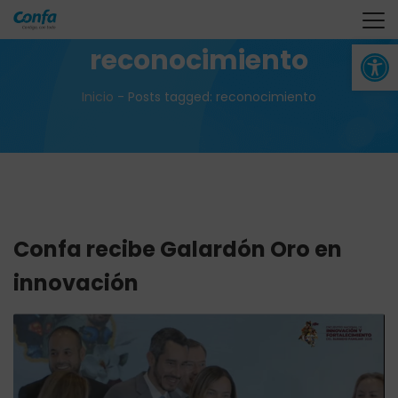
Abrir 
reconocimiento
Inicio
-
Posts tagged: reconocimiento
Confa recibe Galardón Oro en
innovación