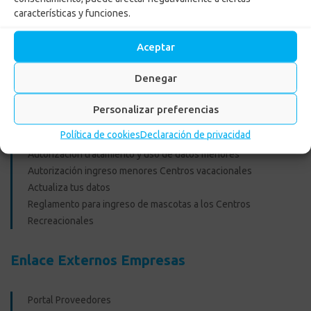
características y funciones.
PQRSF: tu opinión es importante
Asopagos
Aceptar
Trabaja con nosotros
Agencia de Gestión y Colocación de Empleo
Denegar
Política tratamiento de datos
Aviso de Privacidad
Personalizar preferencias
Cumplimiento normas y recomendaciones para uso de Centros
Política de cookies
Declaración de privacidad
Recreacionales
Autorización tratamiento y uso de datos menores
Autorización ingreso menores Centros vacacionales
Actualiza tus datos
Reglamento para ingreso de mascotas a los Centros
Recreacionales
Enlace Externos Empresas
Portal Proveedores