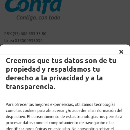
PBX (57) 606 893 33 80
Línea 018000933030
linea.etica@confa.co
notificaciones@confa.co
Creemos que tus datos son de tu
servicio.cliente@confa.co
propiedad y respaldamos tu
pqrsf@confa.co
Caldas – Colombia
derecho a la privacidad y a la
transparencia.
Para ofrecer las mejores experiencias, utilizamos tecnologías
como las cookies para almacenar y/o acceder a la información del
dispositivo. El consentimiento de estas tecnologías nos permitirá
procesar datos como el comportamiento de navegación o las
identificaciones únicas en este sitio. No consentir o retirar el