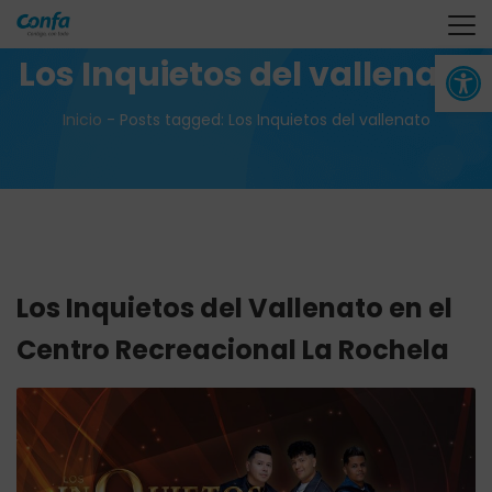
Abrir 
Los Inquietos del vallenato
Inicio
-
Posts tagged: Los Inquietos del vallenato
Los Inquietos del Vallenato en el
Centro Recreacional La Rochela