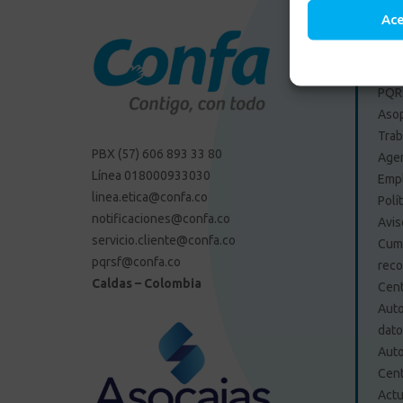
Ac
Enlac
PQRS
Aso
Trab
PBX (57) 606 893 33 80
Agen
Línea 018000933030
Emp
linea.etica@confa.co
Polí
notificaciones@confa.co
Avis
servicio.cliente@confa.co
Cump
pqrsf@confa.co
reco
Caldas – Colombia
Cent
Auto
dat
Auto
Cent
Actu