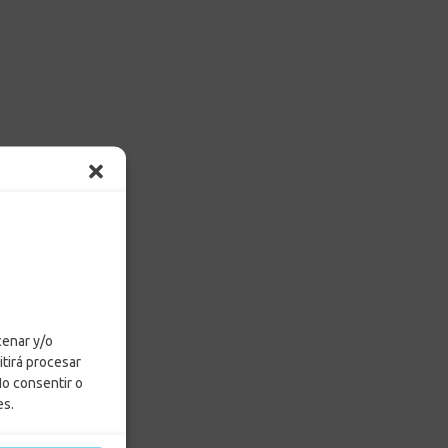
cenar y/o
itirá procesar
No consentir o
es.