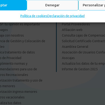
eptar
Denegar
Personalizar 
es Externos Personas
Enlace Externos Emp
Política de cookies
Declaración de privacidad
F: tu opinión es importante
Portal Proveedores
pagos
Afiliación web
aja con nosotros
Consulta cajas de Compensac
cia de Gestión y Colocación de
Solicitud Certificado Contract
leo
Asamblea General
tica tratamiento de datos
Asociación de Usuarios Confa
o de Privacidad
Asocajas
limiento normas y
Actualiza los datos de tu em
mendaciones para uso de
Informe de Gestion 2025
ros Recreacionales
rización tratamiento y uso de
os menores
rización ingreso menores
ros vacacionales
aliza tus datos