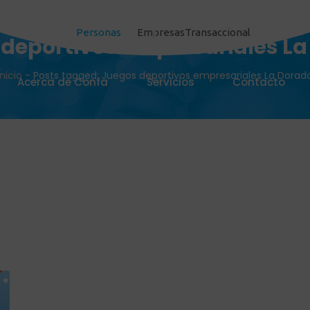
Personas
Empresas
Transaccional
deportivos empresariales L
Inicio
-
Posts tagged: Juegos deportivos empresariales La Dorad
Acerca de Confa
Servicios
Contacto