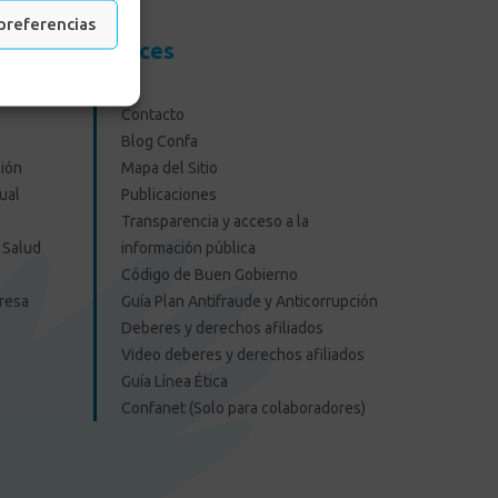
preferencias
resas
Enlaces
Contacto
Blog Confa
ión
Mapa del Sitio
ual
Publicaciones
Transparencia y acceso a la
 Salud
información pública
Código de Buen Gobierno
presa
Guía Plan Antifraude y Anticorrupción
Deberes y derechos afiliados
Video deberes y derechos afiliados
Guía Línea Ética
Confanet (Solo para colaboradores)