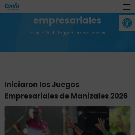
Abrir 
empresariales
Inicio
-
Posts tagged: empresariales
Iniciaron los Juegos
Empresariales de Manizales 2026