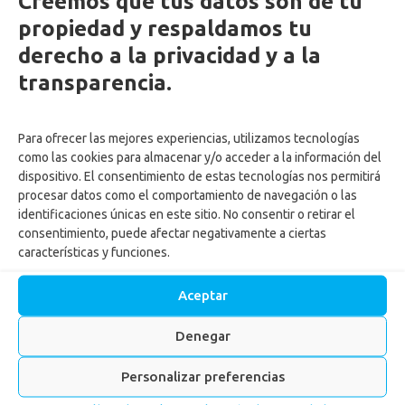
Creemos que tus datos son de tu
propiedad y respaldamos tu
by
Adriana Ospina
Posted on
17 mayo, 2024
derecho a la privacidad y a la
in
Juegos Deportivos Empresariales
,
Noticias
,
Recreación
& Cultura
transparencia.
Para ofrecer las mejores experiencias, utilizamos tecnologías
LEER MÁS
como las cookies para almacenar y/o acceder a la información del
dispositivo. El consentimiento de estas tecnologías nos permitirá
procesar datos como el comportamiento de navegación o las
Confa abre las inscripciones
identificaciones únicas en este sitio. No consentir o retirar el
consentimiento, puede afectar negativamente a ciertas
abiertas para los Juegos
características y funciones.
Deportivos Empresariales La
Aceptar
Dorada
Denegar
Personalizar preferencias