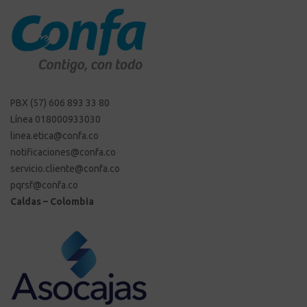
PBX (57) 606 893 33 80
Línea 018000933030
linea.etica@confa.co
notificaciones@confa.co
servicio.cliente@confa.co
pqrsf@confa.co
Caldas – Colombia