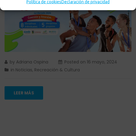
Política de cookies
Declaración de privacidad
by
Adriana Ospina
Posted on
16 mayo, 2024
in
Noticias
,
Recreación & Cultura
LEER MÁS