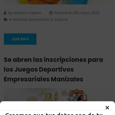
by
Adriana Ospina
Posted on
28 mayo, 2025
in
Noticias
,
Recreación & Cultura
LEER MÁS
Se abren las inscripciones para
los Juegos Deportivos
Empresariales Manizales