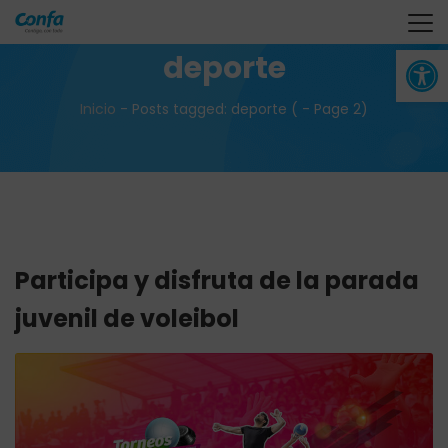
Abrir 
deporte
Inicio
-
Posts tagged: deporte
( - Page 2)
Participa y disfruta de la parada
juvenil de voleibol