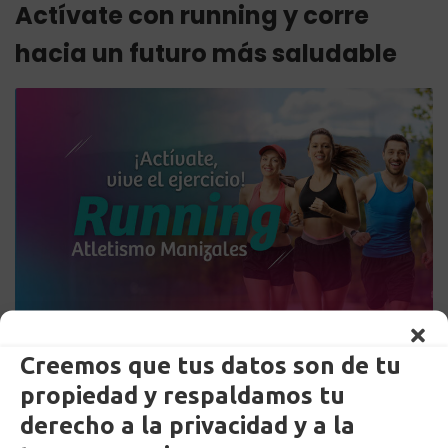
Actívate con running y corre
hacia un futuro más saludable
by
Martin Pineda
Creemos que tus datos son de tu
Posted on
21 noviembre, 2024
propiedad y respaldamos tu
in
Noticias
,
Recreación & Cultura
derecho a la privacidad y a la