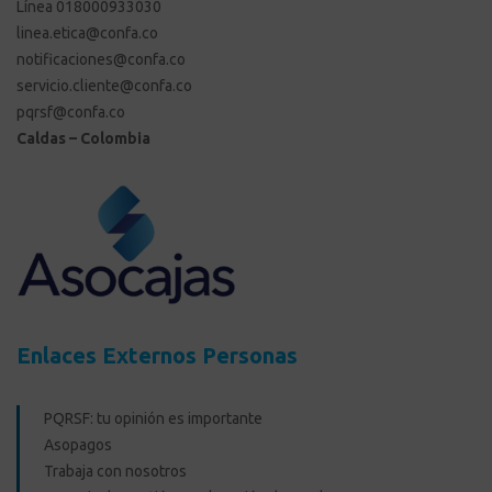
Línea 018000933030
linea.etica@confa.co
notificaciones@confa.co
servicio.cliente@confa.co
pqrsf@confa.co
Caldas – Colombia
Enlaces Externos Personas
PQRSF: tu opinión es importante
Asopagos
Trabaja con nosotros