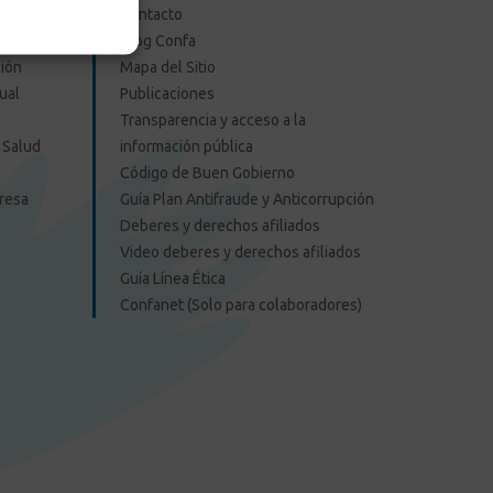
Contacto
Blog Confa
ión
Mapa del Sitio
ual
Publicaciones
Transparencia y acceso a la
 Salud
información pública
Código de Buen Gobierno
presa
Guía Plan Antifraude y Anticorrupción
Deberes y derechos afiliados
Video deberes y derechos afiliados
Guía Línea Ética
Confanet (Solo para colaboradores)