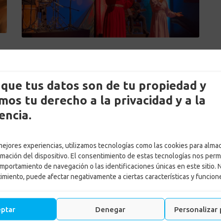
by
Adriana Ospina
Posted on
8 mayo, 2025
in
Noticias
,
Plan Cultural
,
Recreación & Cultura
que tus datos son de tu propiedad y
os tu derecho a la privacidad y a la
encia.
LEER MÁS
 mejores experiencias, utilizamos tecnologías como las cookies para alma
rmación del dispositivo. El consentimiento de estas tecnologías nos perm
mportamiento de navegación o las identificaciones únicas en este sitio. 
timiento, puede afectar negativamente a ciertas características y funcion
es Externos Personas
Enlace Externos Emp
eptar
Denegar
Personalizar 