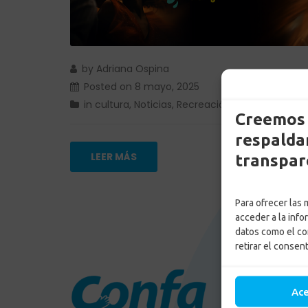
by
Adriana Ospina
Posted on
8 mayo, 2025
in
cultura
,
Noticias
,
Recreación & Cultura
Creemos 
respaldam
LEER MÁS
transpar
Para ofrecer las
acceder a la info
datos como el co
retirar el consen
Enlac
Ac