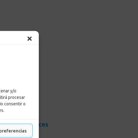
cenar y/o
itirá procesar
No consentir o
es.
resas
Enlaces
preferencias