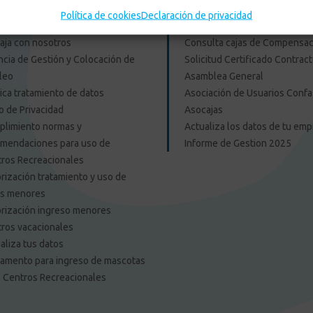
F: tu opinión es importante
Portal Proveedores
Política de cookies
Declaración de privacidad
pagos
Afiliación web
aja con nosotros
Consulta cajas de Compensac
cia de Gestión y Colocación de
Solicitud Certificado Contract
leo
Asamblea General
tica tratamiento de datos
Asociación de Usuarios Confa
o de Privacidad
Asocajas
limiento normas y
Actualiza los datos de tu em
mendaciones para uso de
Informe de Gestion 2025
ros Recreacionales
rización tratamiento y uso de
os menores
rización ingreso menores
ros vacacionales
aliza tus datos
amento para ingreso de mascotas
s Centros Recreacionales