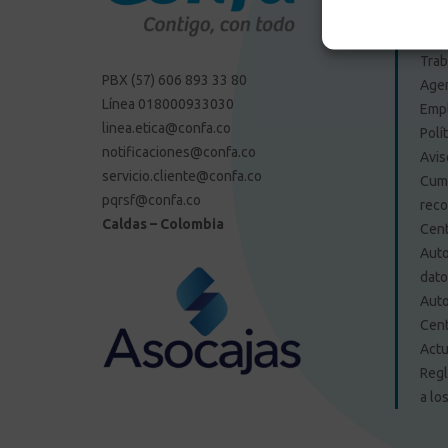
PQRS
Aso
Trab
PBX (57) 606 893 33 80
Agen
Línea 018000933030
Emp
linea.etica@confa.co
Polí
notificaciones@confa.co
Avis
servicio.cliente@confa.co
Cump
pqrsf@confa.co
reco
Caldas – Colombia
Cent
Auto
dat
Auto
Cent
Actu
Regl
a lo