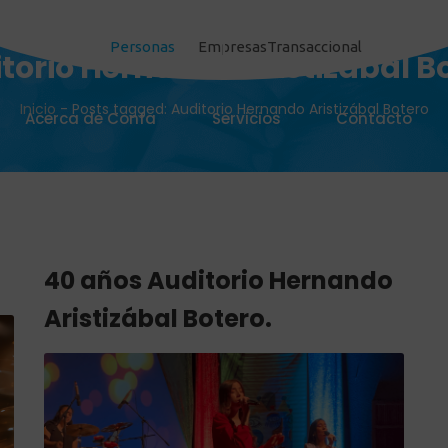
Personas
Empresas
Transaccional
torio Hernando Aristizábal B
Inicio
-
Posts tagged: Auditorio Hernando Aristizábal Botero
Acerca de Confa
Servicios
Contacto
40 años Auditorio Hernando
Aristizábal Botero.