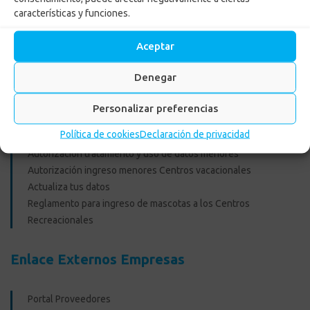
características y funciones.
PQRSF: tu opinión es importante
Asopagos
Aceptar
Trabaja con nosotros
Agencia de Gestión y Colocación de Empleo
Denegar
Política tratamiento de datos
Aviso de Privacidad
Personalizar preferencias
Cumplimiento normas y recomendaciones para uso de Centros
Política de cookies
Declaración de privacidad
Recreacionales
Autorización tratamiento y uso de datos menores
Autorización ingreso menores Centros vacacionales
Actualiza tus datos
Reglamento para ingreso de mascotas a los Centros
Recreacionales
Enlace Externos Empresas
Portal Proveedores