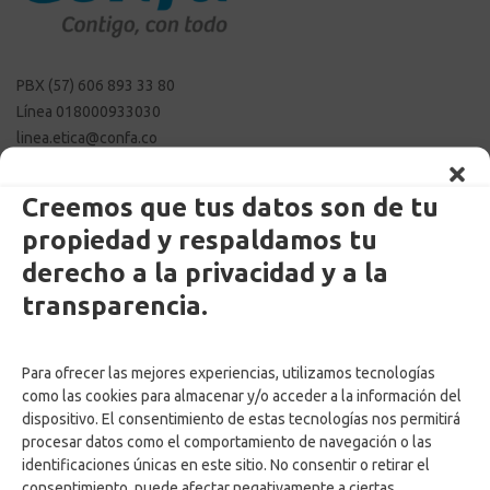
PBX (57) 606 893 33 80
Línea 018000933030
linea.etica@confa.co
notificaciones@confa.co
servicio.cliente@confa.co
Creemos que tus datos son de tu
pqrsf@confa.co
propiedad y respaldamos tu
Caldas – Colombia
derecho a la privacidad y a la
transparencia.
Para ofrecer las mejores experiencias, utilizamos tecnologías
como las cookies para almacenar y/o acceder a la información del
dispositivo. El consentimiento de estas tecnologías nos permitirá
procesar datos como el comportamiento de navegación o las
Enlaces Externos Personas
identificaciones únicas en este sitio. No consentir o retirar el
consentimiento, puede afectar negativamente a ciertas