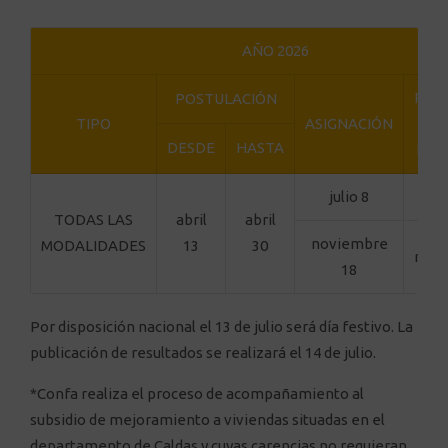
AÑO 2026
PUB
POSTULACIÓN
TIPO
ASIGNACIÓN
DESDE
HASTA
RES
julio 8
j
TODAS LAS
abril
abril
noviembre
MODALIDADES
13
30
novi
18
Por disposición nacional el 13 de julio será día festivo. La
publicación de resultados se realizará el 14 de julio.
*Confa realiza el proceso de acompañamiento al
subsidio de mejoramiento a viviendas situadas en el
departamento de Caldas y cuyas carencias no requieran