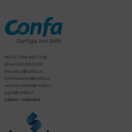
PBX (57) 606 893 33 80
Línea 018000933030
linea.etica@confa.co
notificaciones@confa.co
servicio.cliente@confa.co
pqrsf@confa.co
Caldas – Colombia