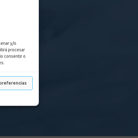
cenar y/o
itirá procesar
No consentir o
es.
preferencias