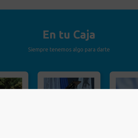
En tu Caja
Siempre tenemos algo para darte