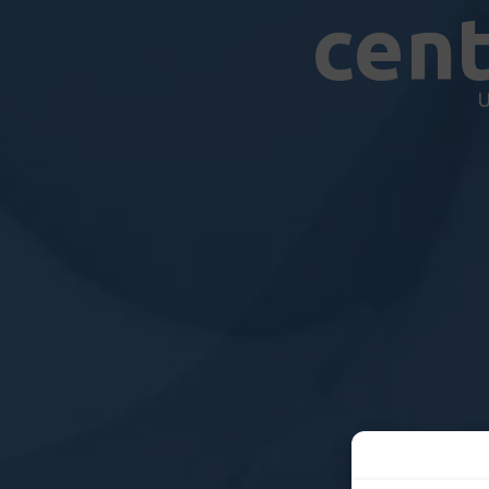
cent
U