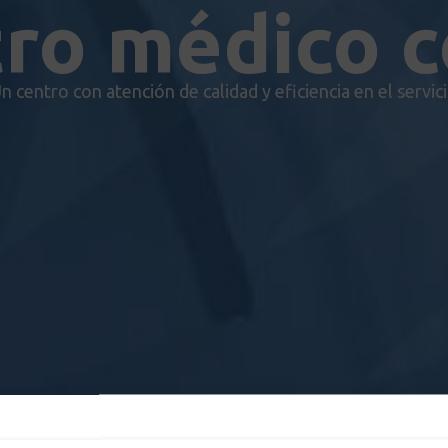
ro médico 
n centro con atención de calidad y eficiencia en el servic