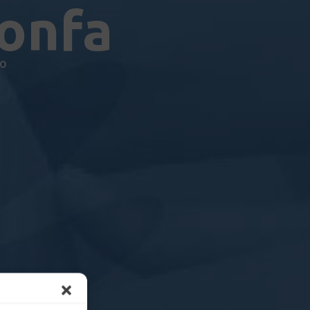
confa
io