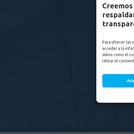
Creemos 
respaldam
transpar
Para ofrecer las
acceder a la info
datos como el co
retirar el consen
Ac