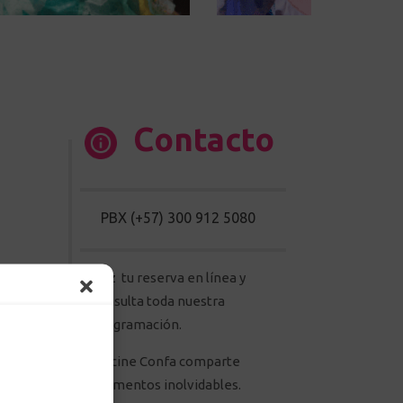
Contacto
PBX (+57) 300 912 5080
Haz tu reserva en línea y
consulta toda nuestra
programación.
dad de
En cine Confa comparte
ne y
momentos inolvidables.