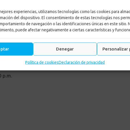
 mejores experiencias, utilizamos tecnologías como las cookies para alma
stivos el auditorio de Confa abre sus puertas para recibi
rmación del dispositivo. El consentimiento de estas tecnologías nos perm
retenido.
mportamiento de navegación o las identificaciones únicas en este sitio. 
timiento, puede afectar negativamente a ciertas características y funcion
eptar
Denegar
Personalizar 
p.m.
Política de cookies
Declaración de privacidad
0 p.m.