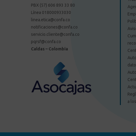
PBX (57) 606 893 33 80
Agen
Línea 018000933030
Emp
linea.etica@confa.co
Polí
notificaciones@confa.co
Avis
servicio.cliente@confa.co
Cump
pqrsf@confa.co
reco
Caldas – Colombia
Cent
Auto
dat
Auto
Cent
Actu
Regl
a lo