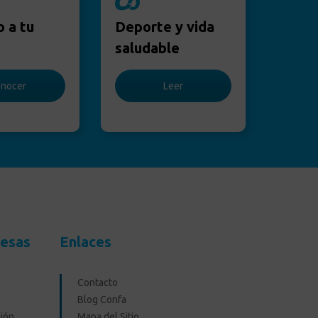
o a tu
Deporte y vida
saludable
nocer
Leer
resas
Enlaces
Contacto
Blog Confa
ión
Mapa del Sitio