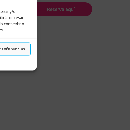
Reserva aquí
cenar y/o
r a
itirá procesar
No consentir o
es.
preferencias