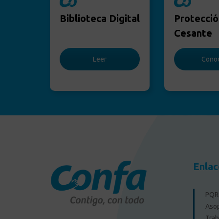
Biblioteca Digital
Protecció
Cesante
Leer
Cono
Enlac
PQRS
Aso
Trab