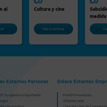
n al
Cultura y cine
Subsidi
medida
cer
Haz tu reserva
Co
es Externos Personas
Enlace Externos Emp
F: tu opinión es importante
Portal Proveedores
pagos
Afiliación web
aja con nosotros
Consulta cajas de Compensac