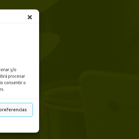
cenar y/o
itirá procesar
No consentir o
es.
preferencias