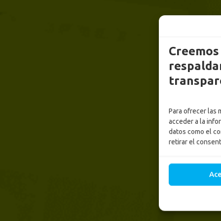
Creemos 
respaldam
transpar
Para ofrecer las
acceder a la info
datos como el co
retirar el consen
Ac