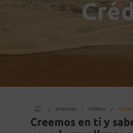
Créd
.
/
Empresas
/
Créditos
/
Crédit
Creemos en ti y sab