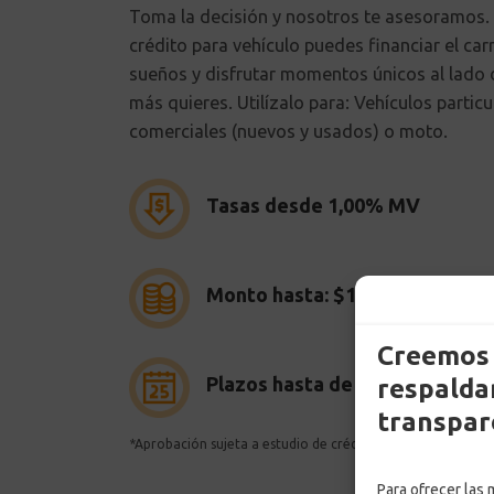
Toma la decisión y nosotros te asesoramos. 
crédito para vehículo puedes financiar el car
sueños y disfrutar momentos únicos al lado 
más quieres. Utilízalo para: Vehículos particu
comerciales (nuevos y usados) o moto.
Tasas desde 1,00% MV
Monto hasta: $185.055.000
Creemos 
Plazos hasta de 7 años
respaldam
transpar
*Aprobación sujeta a estudio de crédito y políticas de Conf
Para ofrecer las