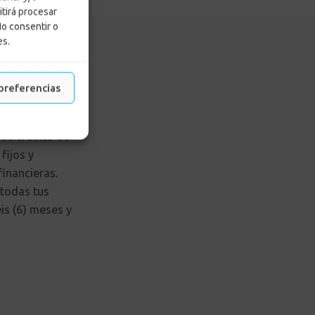
itirá procesar
No consentir o
es.
preferencias
crédito. Una
 de crédito de
fijos y
financieras.
 todas tus
is (6) meses y