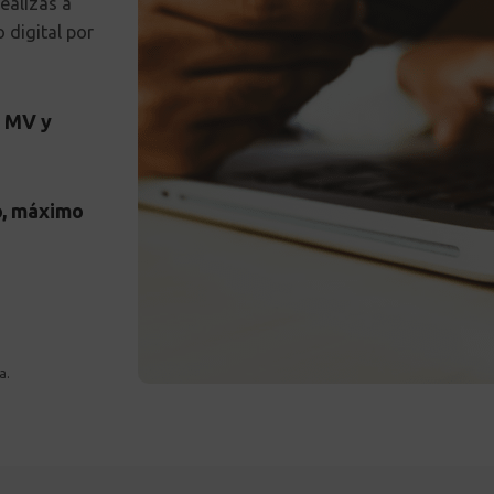
ealizas a
 digital por
% MV y
o, máximo
a.