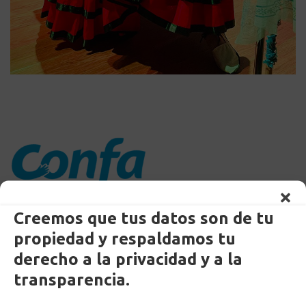
Creemos que tus datos son de tu
PBX (57) 606 893 33 80
propiedad y respaldamos tu
Línea 018000933030
derecho a la privacidad y a la
linea.etica@confa.co
transparencia.
notificaciones@confa.co
servicio.cliente@confa.co