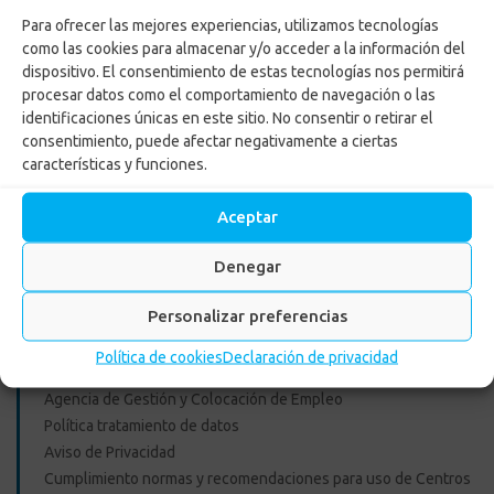
pqrsf@confa.co
Para ofrecer las mejores experiencias, utilizamos tecnologías
Caldas – Colombia
como las cookies para almacenar y/o acceder a la información del
dispositivo. El consentimiento de estas tecnologías nos permitirá
procesar datos como el comportamiento de navegación o las
identificaciones únicas en este sitio. No consentir o retirar el
consentimiento, puede afectar negativamente a ciertas
características y funciones.
Aceptar
Enlaces Externos Personas
Denegar
Personalizar preferencias
PQRSF: tu opinión es importante
Asopagos
Política de cookies
Declaración de privacidad
Trabaja con nosotros
Agencia de Gestión y Colocación de Empleo
Política tratamiento de datos
Aviso de Privacidad
Cumplimiento normas y recomendaciones para uso de Centros