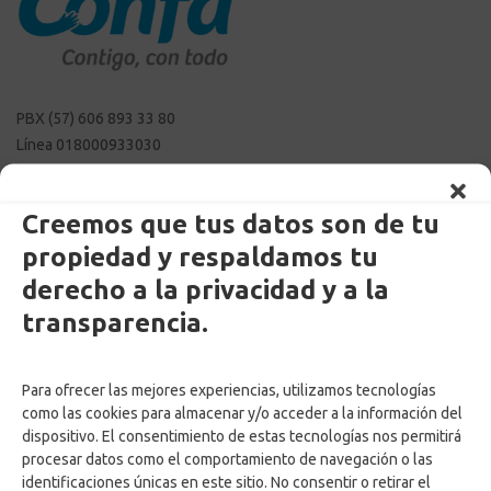
PBX (57) 606 893 33 80
Línea 018000933030
linea.etica@confa.co
notificaciones@confa.co
Creemos que tus datos son de tu
servicio.cliente@confa.co
propiedad y respaldamos tu
pqrsf@confa.co
Caldas – Colombia
derecho a la privacidad y a la
transparencia.
Para ofrecer las mejores experiencias, utilizamos tecnologías
como las cookies para almacenar y/o acceder a la información del
dispositivo. El consentimiento de estas tecnologías nos permitirá
procesar datos como el comportamiento de navegación o las
identificaciones únicas en este sitio. No consentir o retirar el