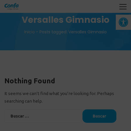
Abrir 
Versalles Gimnasio
Inicio
-
Posts tagged: Versalles Gimnasio
Nothing Found
It seems we can’t find what you’re looking for. Perhaps
searching can help.
Buscar: