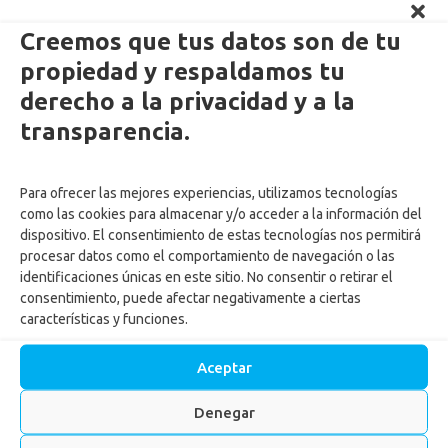
Creemos que tus datos son de tu
propiedad y respaldamos tu
derecho a la privacidad y a la
Enlaces Externos Personas
transparencia.
PQRSF: tu opinión es importante
Para ofrecer las mejores experiencias, utilizamos tecnologías
Asopagos
como las cookies para almacenar y/o acceder a la información del
Trabaja con nosotros
dispositivo. El consentimiento de estas tecnologías nos permitirá
Agencia de Gestión y Colocación de Empleo
procesar datos como el comportamiento de navegación o las
identificaciones únicas en este sitio. No consentir o retirar el
Política tratamiento de datos
consentimiento, puede afectar negativamente a ciertas
Aviso de Privacidad
características y funciones.
Cumplimiento normas y recomendaciones para uso de Centros
Recreacionales
Aceptar
Autorización tratamiento y uso de datos menores
Autorización ingreso menores Centros vacacionales
Denegar
Actualiza tus datos
Reglamento para ingreso de mascotas a los Centros