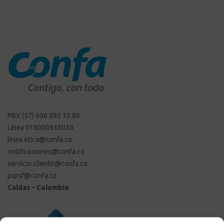
PBX (57) 606 893 33 80
Línea 018000933030
linea.etica@confa.co
notificaciones@confa.co
servicio.cliente@confa.co
pqrsf@confa.co
Caldas – Colombia