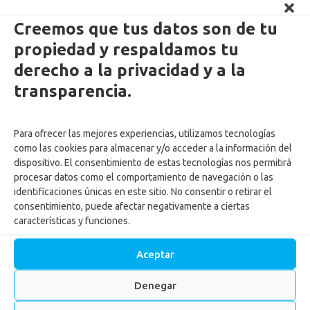
Creemos que tus datos son de tu
propiedad y respaldamos tu
derecho a la privacidad y a la
Enlaces Externos Personas
transparencia.
PQRSF: tu opinión es importante
Para ofrecer las mejores experiencias, utilizamos tecnologías
Asopagos
como las cookies para almacenar y/o acceder a la información del
Trabaja con nosotros
dispositivo. El consentimiento de estas tecnologías nos permitirá
Agencia de Gestión y Colocación de Empleo
procesar datos como el comportamiento de navegación o las
identificaciones únicas en este sitio. No consentir o retirar el
Política tratamiento de datos
consentimiento, puede afectar negativamente a ciertas
Aviso de Privacidad
características y funciones.
Cumplimiento normas y recomendaciones para uso de Centros
Recreacionales
Aceptar
Autorización tratamiento y uso de datos menores
Autorización ingreso menores Centros vacacionales
Denegar
Actualiza tus datos
Reglamento para ingreso de mascotas a los Centros