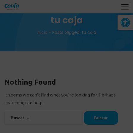
Abrir 
tu caja
Inicio
-
Posts tagged: tu caja
Nothing Found
It seems we can’t find what you’re looking for. Perhaps
searching can help.
Buscar: