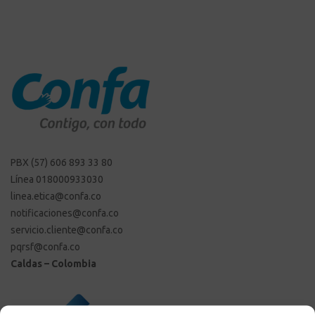
PBX (57) 606 893 33 80
Línea 018000933030
linea.etica@confa.co
notificaciones@confa.co
servicio.cliente@confa.co
pqrsf@confa.co
Caldas – Colombia