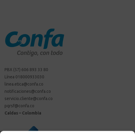
PBX (57) 606 893 33 80
Línea 018000933030
linea.etica@confa.co
notificaciones@confa.co
servicio.cliente@confa.co
pqrsf@confa.co
Caldas – Colombia