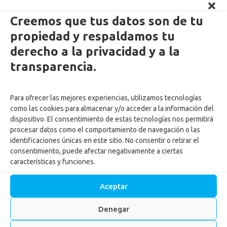
Creemos que tus datos son de tu
propiedad y respaldamos tu
derecho a la privacidad y a la
Enlaces Externos Personas
transparencia.
PQRSF: tu opinión es importante
Para ofrecer las mejores experiencias, utilizamos tecnologías
Asopagos
como las cookies para almacenar y/o acceder a la información del
Trabaja con nosotros
dispositivo. El consentimiento de estas tecnologías nos permitirá
Agencia de Gestión y Colocación de Empleo
procesar datos como el comportamiento de navegación o las
identificaciones únicas en este sitio. No consentir o retirar el
Política tratamiento de datos
consentimiento, puede afectar negativamente a ciertas
Aviso de Privacidad
características y funciones.
Cumplimiento normas y recomendaciones para uso de Centros
Recreacionales
Aceptar
Autorización tratamiento y uso de datos menores
Autorización ingreso menores Centros vacacionales
Denegar
Actualiza tus datos
Reglamento para ingreso de mascotas a los Centros