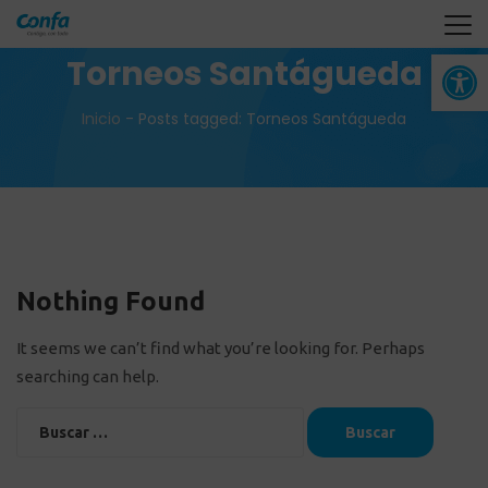
Abrir 
Torneos Santágueda
Inicio
-
Posts tagged: Torneos Santágueda
Nothing Found
It seems we can’t find what you’re looking for. Perhaps
searching can help.
Buscar: