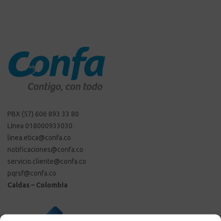
PBX (57) 606 893 33 80
Línea 018000933030
linea.etica@confa.co
notificaciones@confa.co
servicio.cliente@confa.co
pqrsf@confa.co
Caldas – Colombia