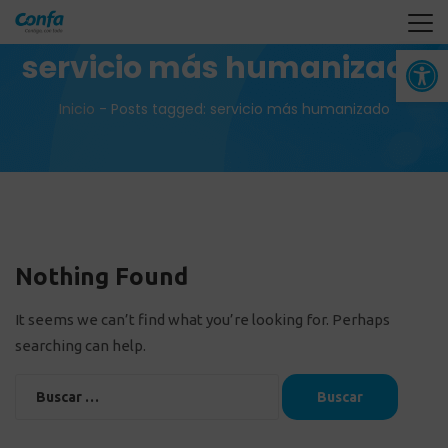
Abrir 
servicio más humanizado
Inicio
-
Posts tagged: servicio más humanizado
Nothing Found
It seems we can’t find what you’re looking for. Perhaps
searching can help.
Buscar: