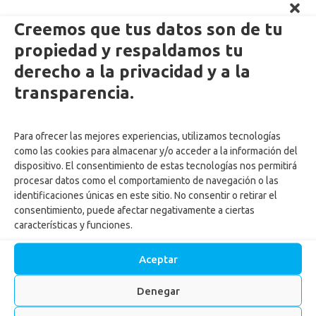
Creemos que tus datos son de tu
propiedad y respaldamos tu
derecho a la privacidad y a la
Enlaces Externos Personas
transparencia.
PQRSF: tu opinión es importante
Para ofrecer las mejores experiencias, utilizamos tecnologías
Asopagos
como las cookies para almacenar y/o acceder a la información del
Trabaja con nosotros
dispositivo. El consentimiento de estas tecnologías nos permitirá
Agencia de Gestión y Colocación de Empleo
procesar datos como el comportamiento de navegación o las
identificaciones únicas en este sitio. No consentir o retirar el
Política tratamiento de datos
consentimiento, puede afectar negativamente a ciertas
Aviso de Privacidad
características y funciones.
Cumplimiento normas y recomendaciones para uso de Centros
Recreacionales
Aceptar
Autorización tratamiento y uso de datos menores
Autorización ingreso menores Centros vacacionales
Denegar
Actualiza tus datos
Reglamento para ingreso de mascotas a los Centros