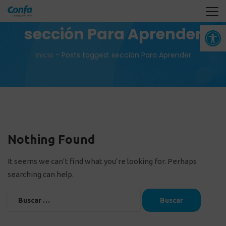
Abrir 
sección Para Aprender
Inicio
-
Posts tagged: sección Para Aprender
Nothing Found
It seems we can’t find what you’re looking for. Perhaps
searching can help.
Buscar: