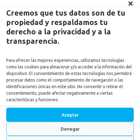
Creemos que tus datos son de tu
propiedad y respaldamos tu
derecho a la privacidad y a la
Enlaces Externos Personas
transparencia.
PQRSF: tu opinión es importante
Para ofrecer las mejores experiencias, utilizamos tecnologías
Asopagos
como las cookies para almacenar y/o acceder a la información del
Trabaja con nosotros
dispositivo. El consentimiento de estas tecnologías nos permitirá
Agencia de Gestión y Colocación de Empleo
procesar datos como el comportamiento de navegación o las
identificaciones únicas en este sitio. No consentir o retirar el
Política tratamiento de datos
consentimiento, puede afectar negativamente a ciertas
Aviso de Privacidad
características y funciones.
Cumplimiento normas y recomendaciones para uso de Centros
Recreacionales
Aceptar
Autorización tratamiento y uso de datos menores
Autorización ingreso menores Centros vacacionales
Denegar
Actualiza tus datos
Reglamento para ingreso de mascotas a los Centros