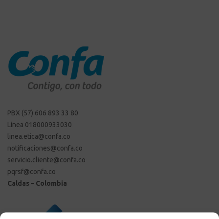
PBX (57) 606 893 33 80
Línea 018000933030
linea.etica@confa.co
notificaciones@confa.co
servicio.cliente@confa.co
pqrsf@confa.co
Caldas – Colombia