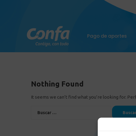
Pago de aportes
Nothing Found
It seems we can’t find what you’re looking for. Pe
Buscar: