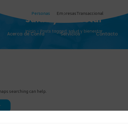
Personas
Empresas
Transaccional
salud y bienestar
Inicio
-
Posts tagged: salud y bienestar
Acerca de Confa
Servicios
Contacto
rhaps searching can help.