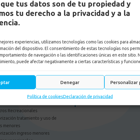
que tus datos son de tu propiedad y
os tu derecho a la privacidad y a la
encia.
es Externos Personas
Enlace Externos Emp
 mejores experiencias, utilizamos tecnologías como las cookies para alma
F: tu opinión es importante
Portal Proveedores
rmación del dispositivo. El consentimiento de estas tecnologías nos perm
pagos
Afiliación web
mportamiento de navegación o las identificaciones únicas en este sitio. 
aja con nosotros
Consulta cajas de Compensac
timiento, puede afectar negativamente a ciertas características y funcion
cia de Gestión y Colocación de
Solicitud Certificado Contract
leo
Asamblea General
tica tratamiento de datos
Asociación de Usuarios Confa
eptar
Denegar
Personalizar 
o de Privacidad
Asocajas
limiento normas y
Actualiza los datos de tu em
Política de cookies
Declaración de privacidad
mendaciones para uso de
Informe de Gestion 2025
ros Recreacionales
rización tratamiento y uso de
os menores
rización ingreso menores