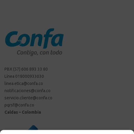
PBX (57) 606 893 33 80
Línea 018000933030
linea.etica@confa.co
notificaciones@confa.co
servicio.cliente@confa.co
pqrsf@confa.co
Caldas – Colombia