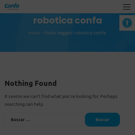
Abrir 
robotica confa
Inicio
-
Posts tagged: robotica confa
Nothing Found
It seems we can’t find what you’re looking for. Perhaps
searching can help.
Buscar: