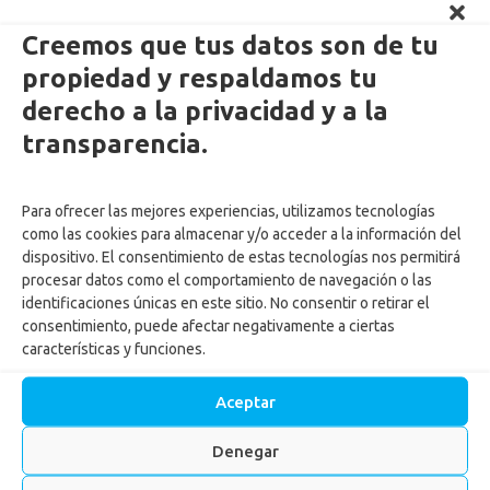
Creemos que tus datos son de tu
propiedad y respaldamos tu
derecho a la privacidad y a la
Enlaces Externos Personas
transparencia.
PQRSF: tu opinión es importante
Para ofrecer las mejores experiencias, utilizamos tecnologías
Asopagos
como las cookies para almacenar y/o acceder a la información del
Trabaja con nosotros
dispositivo. El consentimiento de estas tecnologías nos permitirá
Agencia de Gestión y Colocación de Empleo
procesar datos como el comportamiento de navegación o las
identificaciones únicas en este sitio. No consentir o retirar el
Política tratamiento de datos
consentimiento, puede afectar negativamente a ciertas
Aviso de Privacidad
características y funciones.
Cumplimiento normas y recomendaciones para uso de Centros
Recreacionales
Aceptar
Autorización tratamiento y uso de datos menores
Autorización ingreso menores Centros vacacionales
Denegar
Actualiza tus datos
Reglamento para ingreso de mascotas a los Centros