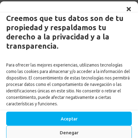
Creemos que tus datos son de tu
propiedad y respaldamos tu
derecho a la privacidad y a la
transparencia.
Enlaces Externos Personas
Para ofrecer las mejores experiencias, utilizamos tecnologías
PQRSF: tu opinión es importante
como las cookies para almacenar y/o acceder a la información del
Asopagos
dispositivo. El consentimiento de estas tecnologías nos permitirá
Trabaja con nosotros
procesar datos como el comportamiento de navegación o las
Agencia de Gestión y Colocación de Empleo
identificaciones únicas en este sitio. No consentir o retirar el
Política tratamiento de datos
consentimiento, puede afectar negativamente a ciertas
características y funciones.
Aviso de Privacidad
Cumplimiento normas y recomendaciones para uso de Centros
Aceptar
Recreacionales
Autorización tratamiento y uso de datos menores
Denegar
Autorización ingreso menores Centros vacacionales