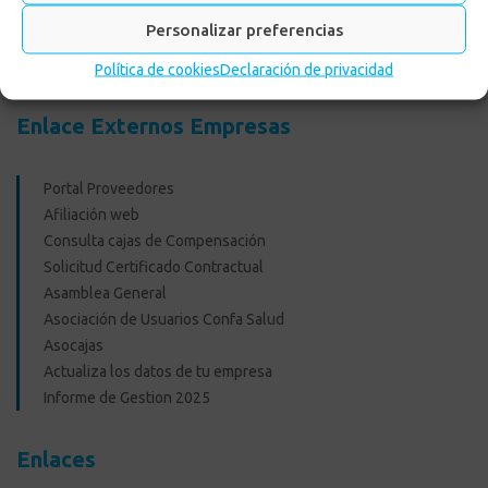
Actualiza tus datos
Personalizar preferencias
Reglamento para ingreso de mascotas a los Centros
Recreacionales
Política de cookies
Declaración de privacidad
Enlace Externos Empresas
Portal Proveedores
Afiliación web
Consulta cajas de Compensación
Solicitud Certificado Contractual
Asamblea General
Asociación de Usuarios Confa Salud
Asocajas
Actualiza los datos de tu empresa
Informe de Gestion 2025
Enlaces