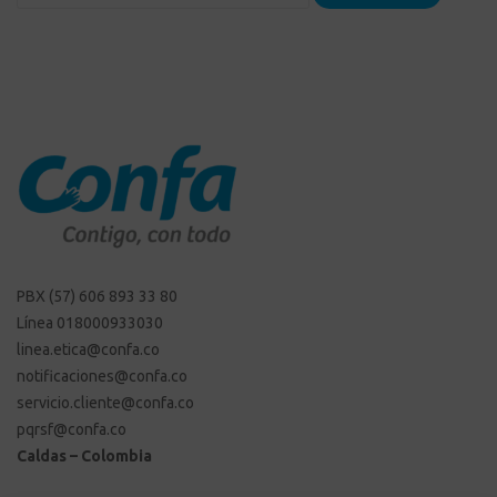
PBX (57) 606 893 33 80
Línea 018000933030
linea.etica@confa.co
notificaciones@confa.co
servicio.cliente@confa.co
pqrsf@confa.co
Caldas – Colombia