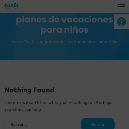
Abrir 
planes de vacaciones
para niños
Inicio
-
Posts tagged: planes de vacaciones para niños
Nothing Found
It seems we can’t find what you’re looking for. Perhaps
searching can help.
Buscar: