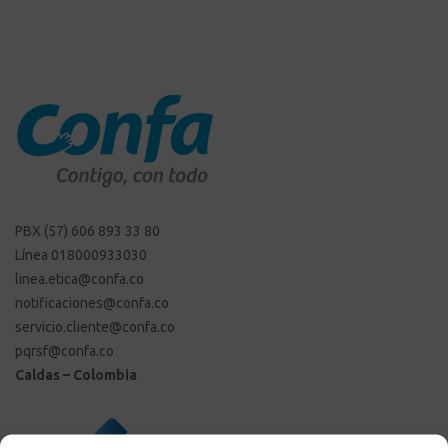
PBX (57) 606 893 33 80
Línea 018000933030
linea.etica@confa.co
notificaciones@confa.co
servicio.cliente@confa.co
pqrsf@confa.co
Caldas – Colombia