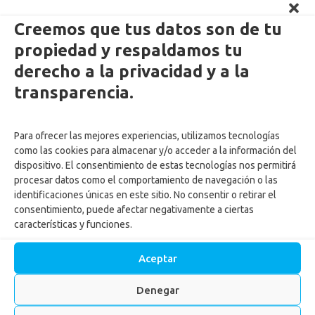
Creemos que tus datos son de tu
propiedad y respaldamos tu
derecho a la privacidad y a la
Enlaces Externos Personas
transparencia.
PQRSF: tu opinión es importante
Para ofrecer las mejores experiencias, utilizamos tecnologías
Asopagos
como las cookies para almacenar y/o acceder a la información del
Trabaja con nosotros
dispositivo. El consentimiento de estas tecnologías nos permitirá
Agencia de Gestión y Colocación de Empleo
procesar datos como el comportamiento de navegación o las
identificaciones únicas en este sitio. No consentir o retirar el
Política tratamiento de datos
consentimiento, puede afectar negativamente a ciertas
Aviso de Privacidad
características y funciones.
Cumplimiento normas y recomendaciones para uso de Centros
Recreacionales
Aceptar
Autorización tratamiento y uso de datos menores
Autorización ingreso menores Centros vacacionales
Denegar
Actualiza tus datos
Reglamento para ingreso de mascotas a los Centros