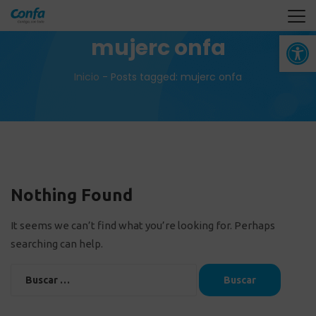
Abrir 
mujerc onfa
Inicio
-
Posts tagged: mujerc onfa
Nothing Found
It seems we can’t find what you’re looking for. Perhaps
searching can help.
Buscar: