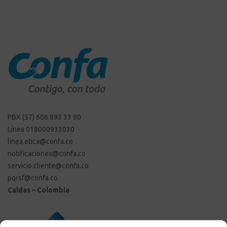
PBX (57) 606 893 33 80
Línea 018000933030
linea.etica@confa.co
notificaciones@confa.co
servicio.cliente@confa.co
pqrsf@confa.co
Caldas – Colombia