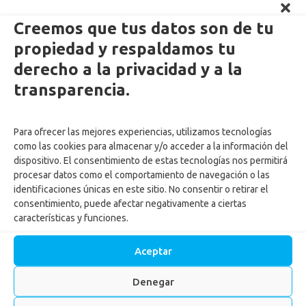
Creemos que tus datos son de tu
propiedad y respaldamos tu
derecho a la privacidad y a la
Enlaces Externos Personas
transparencia.
PQRSF: tu opinión es importante
Para ofrecer las mejores experiencias, utilizamos tecnologías
Asopagos
como las cookies para almacenar y/o acceder a la información del
Trabaja con nosotros
dispositivo. El consentimiento de estas tecnologías nos permitirá
Agencia de Gestión y Colocación de Empleo
procesar datos como el comportamiento de navegación o las
identificaciones únicas en este sitio. No consentir o retirar el
Política tratamiento de datos
consentimiento, puede afectar negativamente a ciertas
Aviso de Privacidad
características y funciones.
Cumplimiento normas y recomendaciones para uso de Centros
Recreacionales
Aceptar
Autorización tratamiento y uso de datos menores
Autorización ingreso menores Centros vacacionales
Denegar
Actualiza tus datos
Reglamento para ingreso de mascotas a los Centros