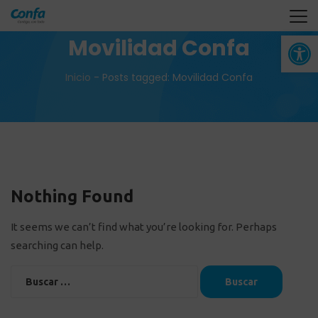
Abrir 
Movilidad Confa
Inicio
-
Posts tagged: Movilidad Confa
Nothing Found
It seems we can’t find what you’re looking for. Perhaps
searching can help.
Buscar: