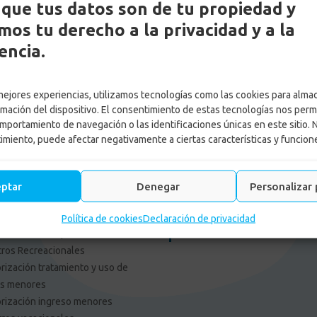
que tus datos son de tu propiedad y
os tu derecho a la privacidad y a la
encia.
es Externos Personas
Enlace Externos Emp
 mejores experiencias, utilizamos tecnologías como las cookies para alma
F: tu opinión es importante
Portal Proveedores
rmación del dispositivo. El consentimiento de estas tecnologías nos perm
pagos
Afiliación web
mportamiento de navegación o las identificaciones únicas en este sitio. 
aja con nosotros
Consulta cajas de Compensac
timiento, puede afectar negativamente a ciertas características y funcion
cia de Gestión y Colocación de
Solicitud Certificado Contract
leo
Asamblea General
tica tratamiento de datos
Asociación de Usuarios Confa
eptar
Denegar
Personalizar 
o de Privacidad
Asocajas
limiento normas y
Actualiza los datos de tu em
Política de cookies
Declaración de privacidad
mendaciones para uso de
Informe de Gestion 2025
ros Recreacionales
rización tratamiento y uso de
os menores
rización ingreso menores