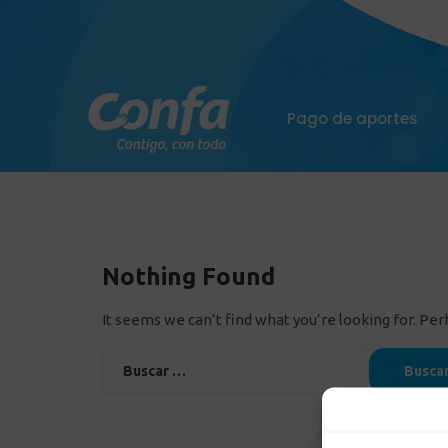
Pago de aportes
Nothing Found
It seems we can’t find what you’re looking for. Pe
Buscar: