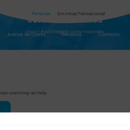
Personas
Empresas
Transaccional
confa manizales
Inicio
-
Posts tagged: confa manizales
Acerca de Confa
Servicios
Contacto
rhaps searching can help.