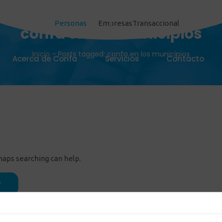
Personas
Empresas
Transaccional
confa en los municipios
Inicio
-
Posts tagged: confa en los municipios
Acerca de Confa
Servicios
Contacto
rhaps searching can help.