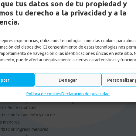
que tus datos son de tu propiedad y
os tu derecho a la privacidad y a la
encia.
es Externos Personas
Enlace Externos Emp
 mejores experiencias, utilizamos tecnologías como las cookies para alma
F: tu opinión es importante
Portal Proveedores
rmación del dispositivo. El consentimiento de estas tecnologías nos perm
pagos
Afiliación web
mportamiento de navegación o las identificaciones únicas en este sitio. 
aja con nosotros
Consulta cajas de Compensac
timiento, puede afectar negativamente a ciertas características y funcion
cia de Gestión y Colocación de
Solicitud Certificado Contract
leo
Asamblea General
tica tratamiento de datos
Asociación de Usuarios Confa
eptar
Denegar
Personalizar 
o de Privacidad
Asocajas
limiento normas y
Actualiza los datos de tu em
Política de cookies
Declaración de privacidad
mendaciones para uso de
Informe de Gestion 2025
ros Recreacionales
rización tratamiento y uso de
os menores
rización ingreso menores