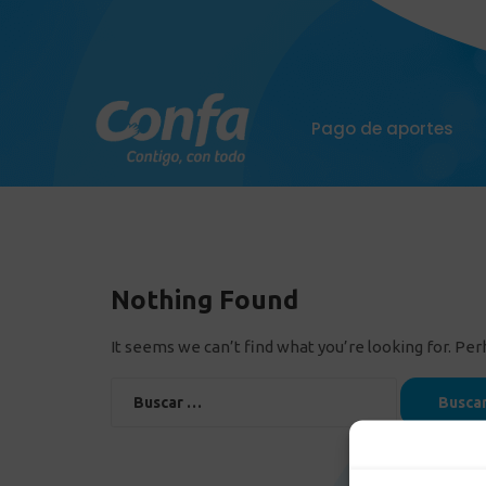
Pago de aportes
Nothing Found
It seems we can’t find what you’re looking for. Pe
Buscar: