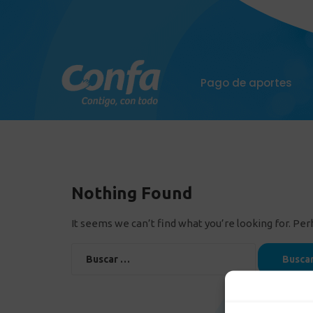
Pago de aportes
Nothing Found
It seems we can’t find what you’re looking for. Pe
Buscar: