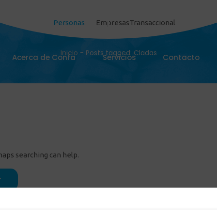
Personas
Empresas
Transaccional
Cladas
Inicio
-
Posts tagged: Cladas
Acerca de Confa
Servicios
Contacto
rhaps searching can help.