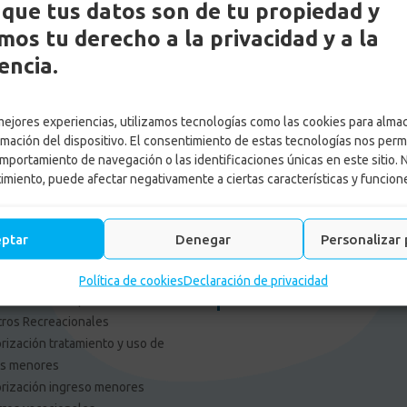
que tus datos son de tu propiedad y
os tu derecho a la privacidad y a la
encia.
es Externos Personas
Enlace Externos Emp
 mejores experiencias, utilizamos tecnologías como las cookies para alma
F: tu opinión es importante
Portal Proveedores
rmación del dispositivo. El consentimiento de estas tecnologías nos perm
pagos
Afiliación web
mportamiento de navegación o las identificaciones únicas en este sitio. 
aja con nosotros
Consulta cajas de Compensac
timiento, puede afectar negativamente a ciertas características y funcion
cia de Gestión y Colocación de
Solicitud Certificado Contract
leo
Asamblea General
tica tratamiento de datos
Asociación de Usuarios Confa
eptar
Denegar
Personalizar 
o de Privacidad
Asocajas
limiento normas y
Actualiza los datos de tu em
Política de cookies
Declaración de privacidad
mendaciones para uso de
Informe de Gestion 2025
ros Recreacionales
rización tratamiento y uso de
os menores
rización ingreso menores