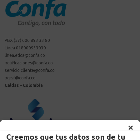
PBX (57) 606 893 33 80
Línea 018000933030
linea.etica@confa.co
notificaciones@confa.co
servicio.cliente@confa.co
pqrsf@confa.co
Caldas – Colombia
Creemos que tus datos son de tu