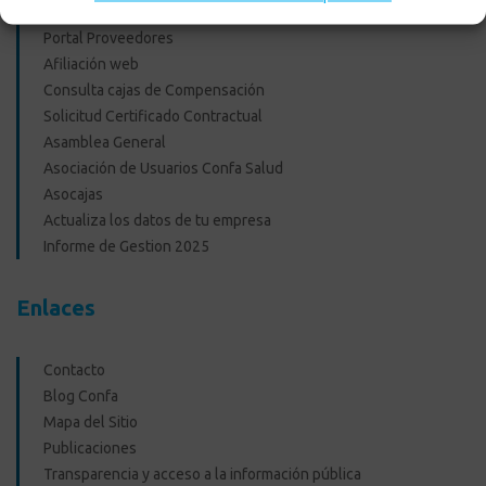
Portal Proveedores
Afiliación web
Consulta cajas de Compensación
Solicitud Certificado Contractual
Asamblea General
Asociación de Usuarios Confa Salud
Asocajas
Actualiza los datos de tu empresa
Informe de Gestion 2025
Enlaces
Contacto
Blog Confa
Mapa del Sitio
Publicaciones
Transparencia y acceso a la información pública