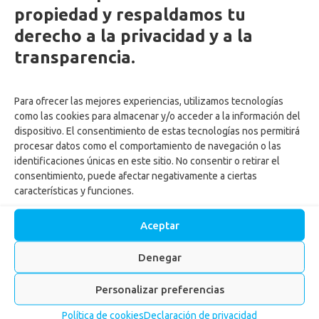
propiedad y respaldamos tu
Enlaces Externos Personas
derecho a la privacidad y a la
transparencia.
PQRSF: tu opinión es importante
Asopagos
Trabaja con nosotros
Para ofrecer las mejores experiencias, utilizamos tecnologías
Agencia de Gestión y Colocación de Empleo
como las cookies para almacenar y/o acceder a la información del
Política tratamiento de datos
dispositivo. El consentimiento de estas tecnologías nos permitirá
Aviso de Privacidad
procesar datos como el comportamiento de navegación o las
Cumplimiento normas y recomendaciones para uso de Centros
identificaciones únicas en este sitio. No consentir o retirar el
consentimiento, puede afectar negativamente a ciertas
Recreacionales
características y funciones.
Autorización tratamiento y uso de datos menores
Autorización ingreso menores Centros vacacionales
Aceptar
Actualiza tus datos
Reglamento para ingreso de mascotas a los Centros
Denegar
Recreacionales
Personalizar preferencias
Enlace Externos Empresas
Política de cookies
Declaración de privacidad