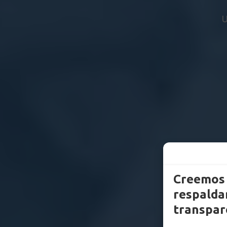
U
Creemos 
respaldam
transpar