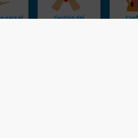
n para el
Gestión del
Conf
ollo
bienestar
sol
cer
Leer
Co