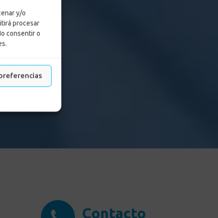
cenar y/o
itirá procesar
No consentir o
es.
preferencias
Contacto