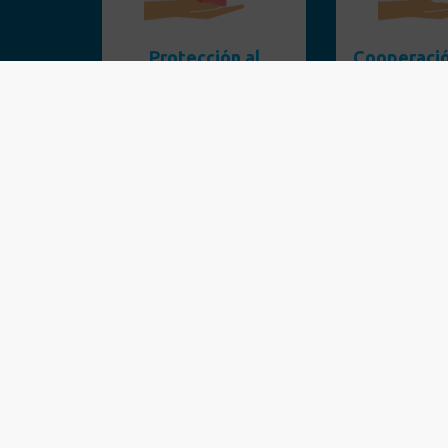
Protección al
Cooperació
Cesante
desarr
Conocer
Cono