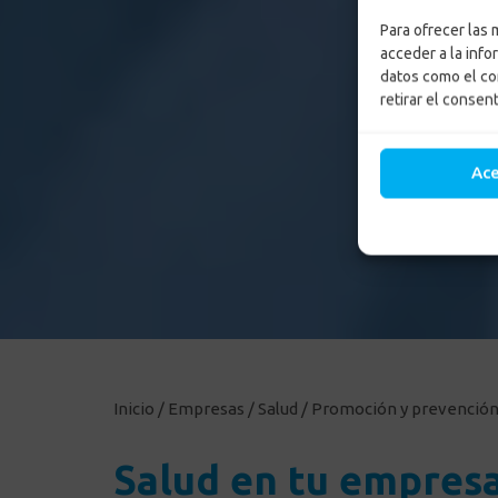
Para ofrecer las
acceder a la info
datos como el co
retirar el consen
Ac
Inicio
/
Empresas
/
Salud
/
Promoción y prevenció
Salud en tu empres