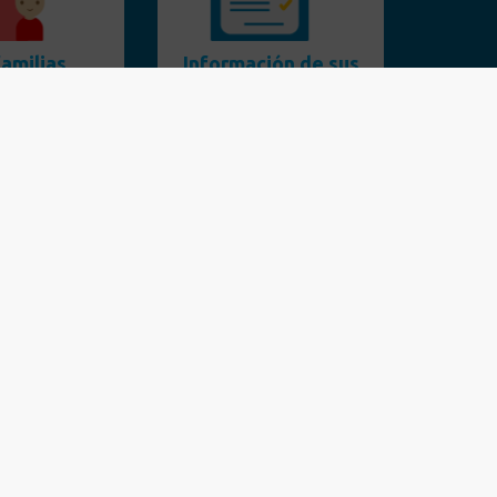
amilias
Información de sus
idarias
trabajadores
nocer
Actualizar